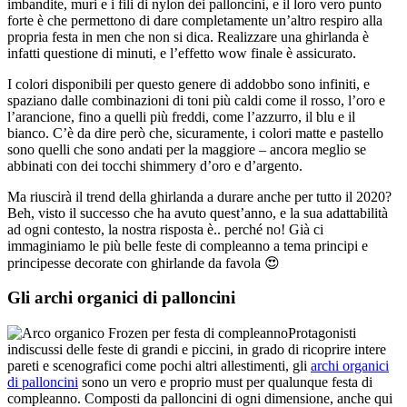
imbandite, muri e i fili di nylon dei palloncini, e il loro vero punto
forte è che permettono di dare completamente un’altro respiro alla
propria festa in men che non si dica. Realizzare una ghirlanda è
infatti questione di minuti, e l’effetto wow finale è assicurato.
I colori disponibili per questo genere di addobbo sono infiniti, e
spaziano dalle combinazioni di toni più caldi come il rosso, l’oro e
l’arancione, fino a quelli più freddi, come l’azzurro, il blu e il
bianco. C’è da dire però che, sicuramente, i colori matte e pastello
sono quelli che sono andati per la maggiore – ancora meglio se
abbinati con dei tocchi shimmery d’oro e d’argento.
Ma riuscirà il trend della ghirlanda a durare anche per tutto il 2020?
Beh, visto il successo che ha avuto quest’anno, e la sua adattabilità
ad ogni contesto, la nostra risposta è.. perché no! Già ci
immaginiamo le più belle feste di compleanno a tema principi e
principesse decorate con ghirlande da favola 😍
Gli archi organici di palloncini
Protagonisti
indiscussi delle feste di grandi e piccini, in grado di ricoprire intere
pareti e scenografici come pochi altri allestimenti, gli
archi organici
di palloncini
sono un vero e proprio must per qualunque festa di
compleanno. Composti da palloncini di ogni dimensione, anche qui